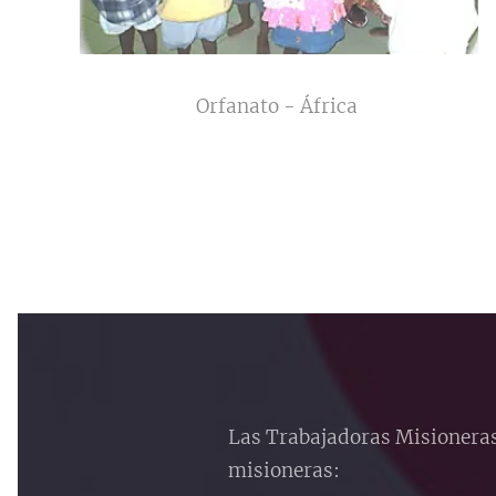
Orfanato - África
Las Trabajadoras Misioneras,
misioneras: