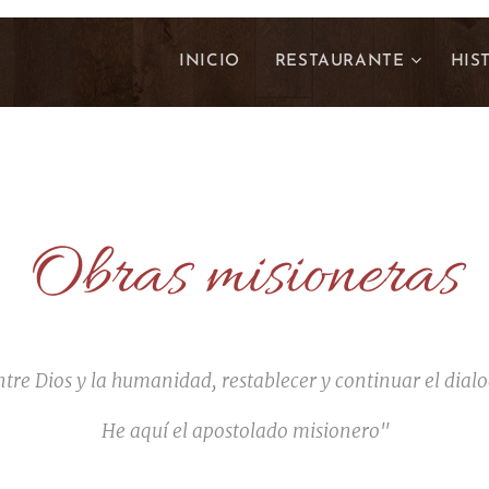
INICIO
RESTAURANTE
HIS
Obras misioneras
ntre Dios y la humanidad, restablecer y continuar el dialo
He aquí el apostolado misionero"