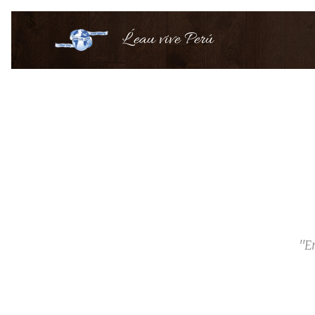
L´eau vive Perú
"E