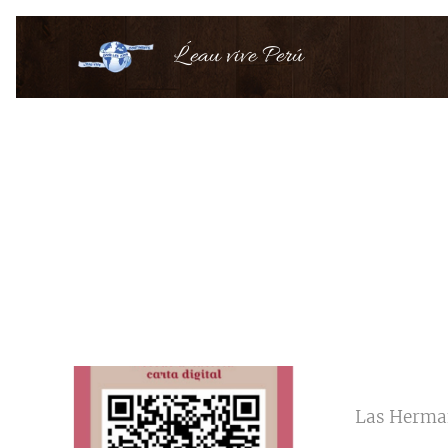
L´eau vive Perú
Las Herman